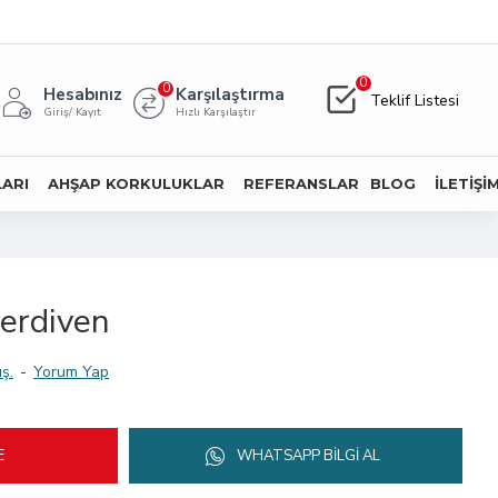
0
0
Hesabınız
Karşılaştırma
Teklif Listesi
Giriş/ Kayıt
Hızlı Karşılaştır
LARI
AHŞAP KORKULUKLAR
REFERANSLAR
BLOG
İLETIŞI
erdiven
ş.
-
Yorum Yap
E
WHATSAPP BILGI AL