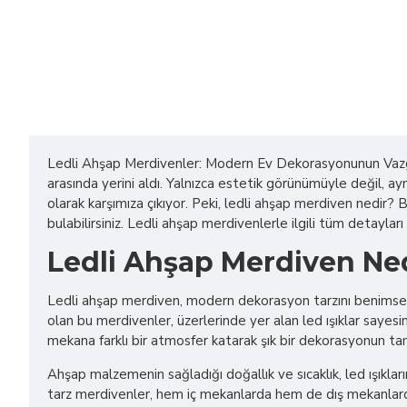
Ledli Ahşap Merdivenler: Modern Ev Dekorasyonunun Vazgeçi
arasında yerini aldı. Yalnızca estetik görünümüyle değil, 
olarak karşımıza çıkıyor. Peki, ledli ahşap merdiven nedir? 
bulabilirsiniz. Ledli ahşap merdivenlerle ilgili tüm detayl
Ledli Ahşap Merdiven Ne
Ledli ahşap merdiven, modern dekorasyon tarzını benimseye
olan bu merdivenler, üzerlerinde yer alan led ışıklar sayes
mekana farklı bir atmosfer katarak şık bir dekorasyonun tam
Ahşap malzemenin sağladığı doğallık ve sıcaklık, led ışıklar
tarz merdivenler, hem iç mekanlarda hem de dış mekanlarda