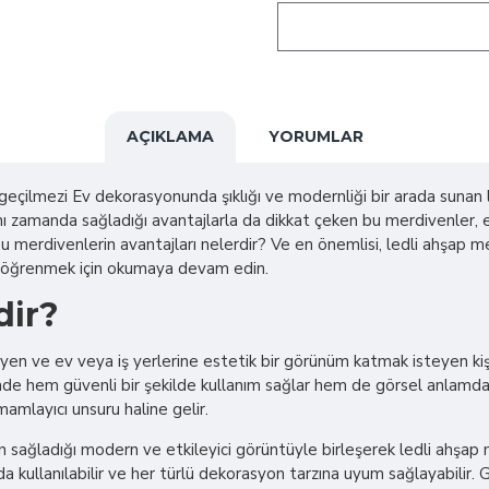
AÇIKLAMA
YORUMLAR
lmezi Ev dekorasyonunda şıklığı ve modernliği bir arada sunan ledl
aynı zamanda sağladığı avantajlarla da dikkat çeken bu merdivenler
Bu merdivenlerin avantajları nelerdir? Ve en önemlisi, ledli ahşap me
arı öğrenmek için okumaya devam edin.
dir?
n ve ev veya iş yerlerine estetik bir görünüm katmak isteyen kişi
inde hem güvenli bir şekilde kullanım sağlar hem de görsel anlamda b
amlayıcı unsuru haline gelir.
ın sağladığı modern ve etkileyici görüntüyle birleşerek ledli ahşap 
 kullanılabilir ve her türlü dekorasyon tarzına uyum sağlayabilir.