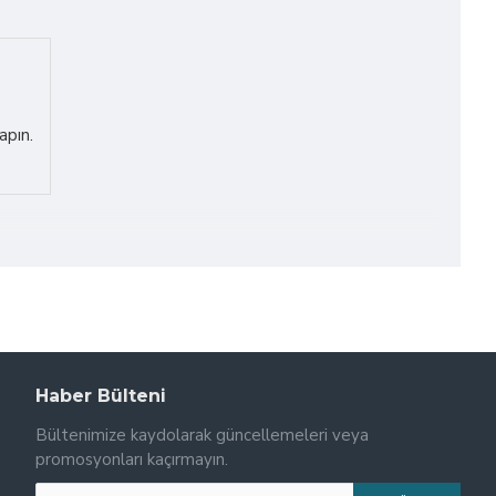
apın.
ve görsel olarak çekici bir seçenektir ve birçok dekorasyon
, modern bir aydınlatma efekti sunarak tasarımınıza
Bu merdivenler, evinizin herhangi bir köşesinde dikkat çeken
Haber Bülteni
inde basamaklar net bir şekilde görülebilir ve kazaların
Bültenimize kaydolarak güncellemeleri veya
i aydınlatmalar, merdivenin altına veya basamaklarına
promosyonları kaçırmayın.